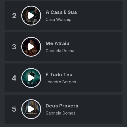
A Casa É Sua
2
Casa Worship
Me Atraiu
3
Gabriela Rocha
É Tudo Teu
4
Leandro Borges
Deus Proverá
5
Gabriela Gomes