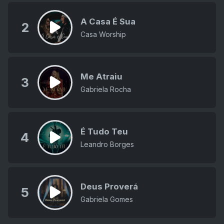
A Casa É Sua
2
Casa Worship
Me Atraiu
3
Gabriela Rocha
É Tudo Teu
4
Leandro Borges
Deus Proverá
5
Gabriela Gomes